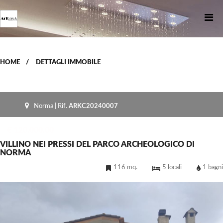
HOME
/
DETTAGLI IMMOBILE
Norma | Rif.
ARKC20240007
€ 120,000.00
VILLINO NEI PRESSI DEL PARCO ARCHEOLOGICO DI
NORMA
116 mq.
5 locali
1 bagni