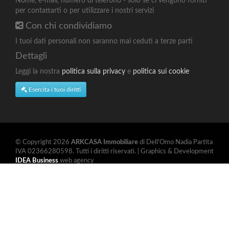
Nome, e-mail, numero di telefono - solo se ci vengono forniti
per contattarti o per utilizzare i nostri servizi
Con chi condividiamo
I tuoi dati personali non saranno mai ceduti a terze parti
Dettagli
Leggi la nostra
politica sulla privacy
e
politica sui cookie
Esercita i tuoi diritti
© Copyright 2026
ARKCASA Immobiliare
di Dell'Omo Nadia Partita
IVA 02366280598. Tutti i diritti riservati. | Graphics & Development
IDEA Business
web agency