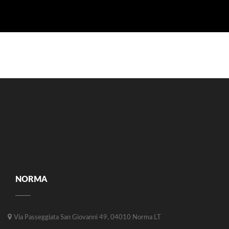
NORMA
Via Passeggiata San Giovanni 49, 04010 Norma LT